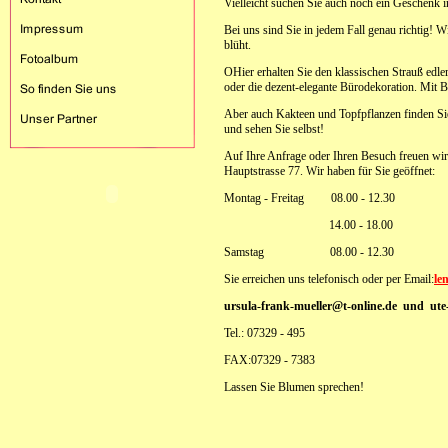
Vielleicht suchen Sie auch noch ein Geschenk i
Bei uns sind Sie in jedem Fall genau richtig!
blüht.
OHier erhalten Sie den klassischen Strauß edl
oder die dezent-elegante Bürodekoration. Mit 
Aber auch Kakteen und Topfpflanzen finden Si
und sehen Sie selbst!
Auf Ihre Anfrage oder Ihren Besuch freuen wir
Hauptstrasse 77. Wir haben für Sie geöffnet:
Montag - Freitag 08.00 - 12.30
14.00 - 18.00
Samstag 08.00 - 12.30
Sie erreichen uns telefonisch oder per Email:
le
ursula-frank-mueller@t-online.de
und ute-e
Tel.:
07329 - 495
FAX:07329 - 7383
Lassen Sie Blumen sprechen!