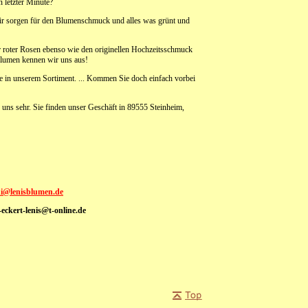
n letzter Minute?
 Wir sorgen für den Blumenschmuck und alles was grünt und
er roter Rosen ebenso wie den originellen Hochzeitsschmuck
Blumen kennen wir uns aus!
e in unserem Sortiment. ... Kommen Sie doch einfach vorbei
 uns sehr. Sie finden unser Geschäft in 89555 Steinheim,
ni@lenisblumen.de
ckert-lenis@t-online.de